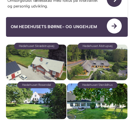
Omsorgsfuldt fællesskab med fokus på livskvalitet
og personlig udvikling.
OM HEDEHUSETS BØRNE- OG UNGEHJEM
​Hedehuset Skrødstrupvej​
Hedehuset Alstrupvej​
Hedehuset Rosendal
Hedehuset Stenildhus