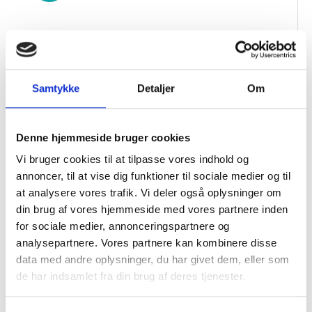
OM PARAGRAFFERNE §§
Læs mere om det juridiske, der sikrer vores beboeres
rettigheder.
Samtykke
Detaljer
Om
Denne hjemmeside bruger cookies
WHISLTEBLOWERPOLITIK
Vi bruger cookies til at tilpasse vores indhold og
Tryg mulighed for at indrapportere bekymringer
annoncer, til at vise dig funktioner til sociale medier og til
anonymt og sikkert.
at analysere vores trafik. Vi deler også oplysninger om
din brug af vores hjemmeside med vores partnere inden
for sociale medier, annonceringspartnere og
analysepartnere. Vores partnere kan kombinere disse
data med andre oplysninger, du har givet dem, eller som
de har indsamlet fra din brug af deres tjenester.