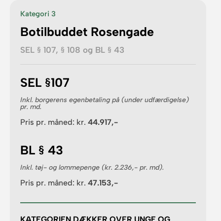
Kategori 3
Botilbuddet Rosengade
SEL § 107, § 108 og BL § 43 ​
SEL §107
​Inkl. borgerens egenbetaling på (under udfærdigelse)
pr. md.
​Pris pr. måned: kr.
44.917,-
BL § 43
​​​​Inkl. tøj- og lommepenge (kr. 2.236,- pr. md).
​Pris pr. måned: kr.
47.153,-
KATEGORIEN DÆKKER OVER UNGE OG