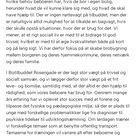
hvilke behov beboeren har, hvis de bor i egen bolig,
herunder hvad de vil kunne klare sig med, og hvad de skal
have hjælp til. Der er ingen nattevagt på tilbuddet, men der
er naturligvis altid mulighed for at tilkalde en bagvagt, hvis
der skulle opstå situationer, hvor der er brug for det. Vi
mener, at et rigt socialt liv er med til at bidrage til god
trivsel, hvilket er med til at øge livskvaliteten både på kort
og på lang sigt. Vi har derfor fokus på at skabe brobygning
mellem borgeren og deres hjemmekommune, deres netværk
og deres familie.
​I Botilbuddet Rosengade er der lagt stor vægt på trivsel og
socialt samvær, og vi lægger derfor stor vægt på et frit
leve- og bomiljø, samtidig med, at der altid er den hjælp til
rådighed, som vores beboere har brug for. Gennem mange
års erfaring har vi oplevet stor succes med at forene og
tilpasse det fysiske og pædagogiske miljø, så der er plads til
unge med forskellige problematikker lige fra diagnoser til
psykiske lidelser til udviklingshæmning. Om lørdagen træner
vi forskellige temaer som at benytte offentlig transport.
Temaerne for træningen vil variere alt efter beboerne og