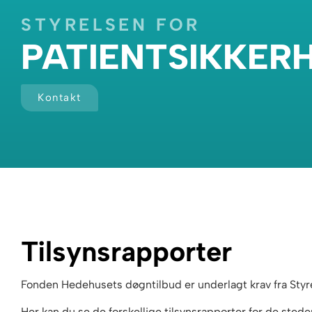
STYRELSEN FOR
PATIENTSIKKER
Kontakt
Tilsynsrapporter
Fonden Hedehusets døgntilbud er underlagt krav fra Styre
Her kan du se de forskellige tilsynsrapporter for de steder