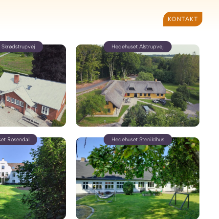
KONTAKT
 Skrødstrupvej​
Hedehuset Alstrupvej​
et Rosendal
Hedehuset Stenildhus