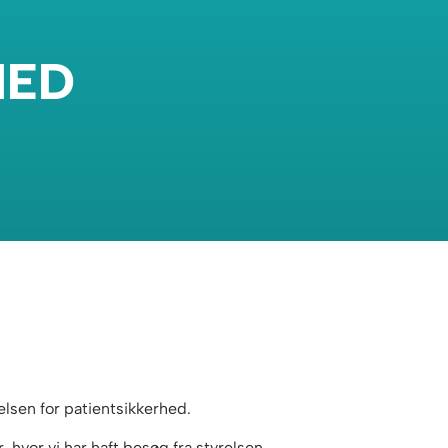
HED
lsen for patientsikkerhed.
, hvor vi har haft besøg fra styrelsen.