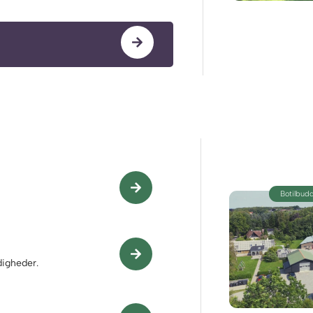
Botilbud
digheder.