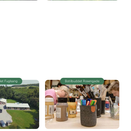
det Fuglsang
Botilbuddet Rosengade