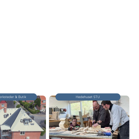
ærksteder & Butik
Hedehuset STU​