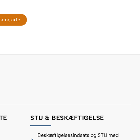
osengade
TE
STU & BESKÆFTIGELSE
​Beskæftigelsesindsats og STU med