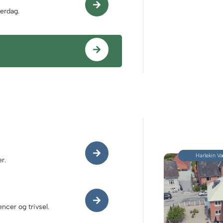
verdag.
Harlekin V
r.
cer og trivsel.