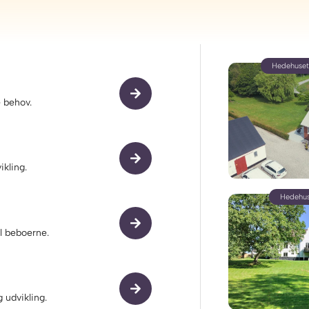
​Hedehuset
 behov.
ikling.
Hedehus
l beboerne.
 udvikling.