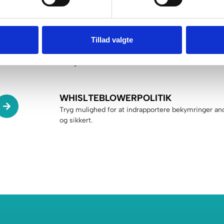
vores tilbud.
OM PARAGRAFFERNE §§
Tillad valgte
Læs mere om det juridiske, der sikrer vores beboe
rettigheder.
WHISLTEBLOWERPOLITIK
Tryg mulighed for at indrapportere bekymringer a
og sikkert.