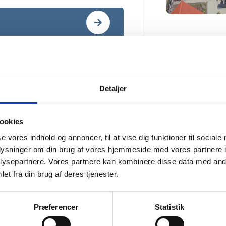
Detaljer
STYRELSEN FOR PATIENTSIKKERHED
ookies
Læs mere om Styrelsen for Patientsikkerhed her.
se vores indhold og annoncer, til at vise dig funktioner til sociale
oplysninger om din brug af vores hjemmeside med vores partnere i
JOB HOS FONDEN HEDEHUSET
ysepartnere. Vores partnere kan kombinere disse data med andr
Bliv en del af vores team og gør en forskel fo
et fra din brug af deres tjenester.
mennesker i hverdagen.
Præferencer
Statistik
KOM MED RAPPORT
Del dine erfaringer eller observationer for at forbed