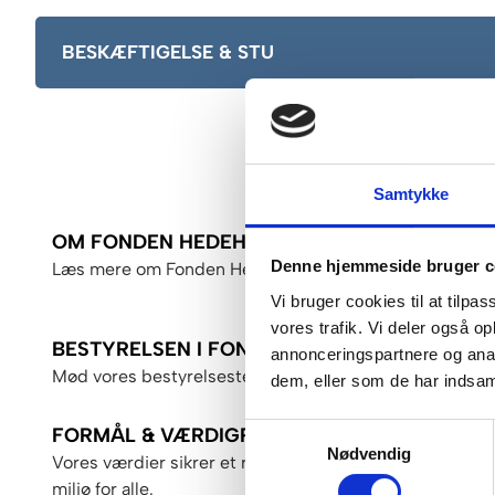
BESKÆFTIGELSE & STU
Samtykke
OM FONDEN HEDEHUSET
Denne hjemmeside bruger c
Læs mere om Fonden Hedehuset her
Vi bruger cookies til at tilpas
vores trafik. Vi deler også 
BESTYRELSEN I FONDEN HEDEHUSET
annonceringspartnere og anal
Mød vores bestyrelsesteam
dem, eller som de har indsaml
Samtykkevalg
FORMÅL & VÆRDIGRUNDLAG
Nødvendig
Vores værdier sikrer et respektfuldt og udviklende
miljø for alle.