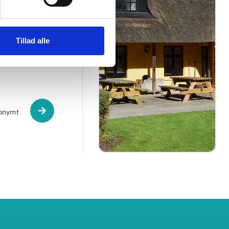
Tillad alle
res
nonymt